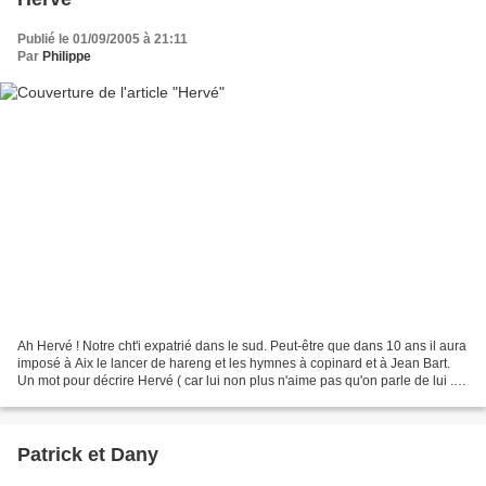
Publié le 01/09/2005 à 21:11
Par
Philippe
Ah Hervé ! Notre cht'i expatrié dans le sud. Peut-être que dans 10 ans il aura
imposé à Aix le lancer de hareng et les hymnes à copinard et à Jean Bart.
Un mot pour décrire Hervé ( car lui non plus n'aime pas qu'on parle de lui ....
en fait je suis le...
Patrick et Dany