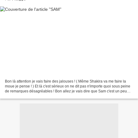
Bon là attention je vais faire des jalouses ! ( Même Shakira va me faire la
moue je pense ! ) Et là c'est sérieux on ne dit pas n'importe quoi sous peine
de remarques désagréables ! Bon allez je vais dire que Sam c'est un peu
FRIENDS mais dans la vrai...