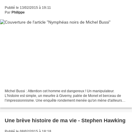
Publié le 13/02/2015 à 19:11
Par
Philippe
Michel Bussi : Attention cet homme est dangereux ! Un manipulateur.
L'histoire est simple, un meurtre à Giverny, patrie de Monet et berceau de
l’impressionnisme. Une enquête rondement menée qu'on mène d'ailleurs
avec l'inspecteur Sérénac au charisme incomparable....
Une brève histoire de ma vie - Stephen Hawking
Publié le 08/02/2015 à 18:18