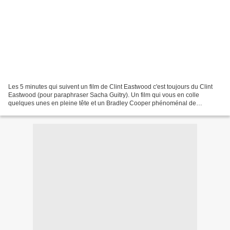
Les 5 minutes qui suivent un film de Clint Eastwood c'est toujours du Clint
Eastwood (pour paraphraser Sacha Guitry). Un film qui vous en colle
quelques unes en pleine tête et un Bradley Cooper phénoménal de
sensibilité, de silence, de faux semblant....