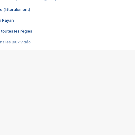
e (littéralement)
im Rayan
 toutes les règles
s les jeux vidéo
us choquant de Rockstar ? - Le scandale BULLY
e plus moche de Steam
du RÊVE tourne au CAUCHEMAR
pendant 8 heures
it… à tort
umiliés par un jeu vidéo
ire - Final Fantasy 8
ti un empire - Age of Empires