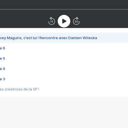
bey Maguire, c'est lui ! Rencontre avec Damien Witecka
e 6
e 5
e 4
e 3
s créatrices de la VF !
e 2
e 1
e Mektoub My Love arrive enfin ! Rencontre avec Shaïn Boumedine et Sal