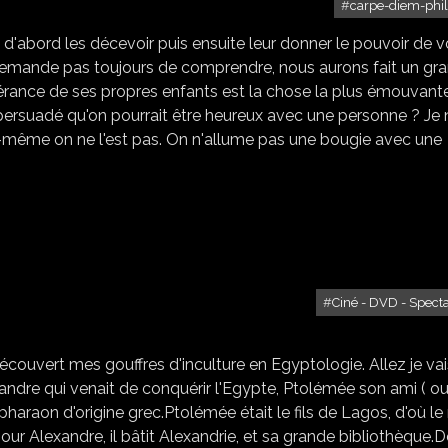
carpe-diem-phi
t d'abord les décevoir puis ensuite leur donner le pouvoir de 
 demande pas toujours de comprendre, nous aurons fait un gr
olérance de ses propres enfants est la chose la plus émouvant
 persuadé qu'on pourrait être heureux avec une personne ? Je 
oi-même on ne l'est pas. On n'allume pas une bougie avec une
Ciné - DVD - Spect
RDV AVEC CLÉOPATRE
écouvert mes gouffres d'inculture en Egyptologie. Allez je vai
lexandre qui venait de conquérir l'Egypte, Ptolémée son ami ( o
r pharaon d'origine grec.Ptolémée était le fils de Lagos, d'où l
ur Alexandre, il bâtit Alexandrie, et sa grande bibliothèque.D