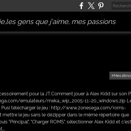
e,les gens que j'aime, mes passions
Mes étinc
REJOUER À ALEX KID
accessoirement pour la JT.Comment jouer à Alex Kidd sur son P
nesega.com/emulateurs/meka_wip_2005-11-20_windows.zip L
e Pusi télécharger le jeu : http://www.zonesega.com/roms-
t mettre le jeu sans le dézipper dans le même répertoire que
s "Principal", "Charger ROMS", sélectionner Alex Kidd et c'es
...