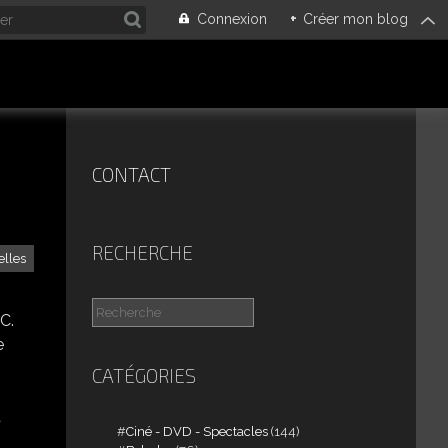
Connexion
+
Créer mon blog
CONTACT
RECHERCHE
elles
C.
e
CATÉGORIES
t
Ciné - DVD - Spectacles
(144)