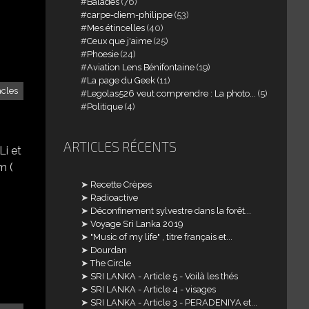
Balades
(76)
carpe-diem-philippe
(53)
Mes étincelles
(40)
Ceux que j'aime
(25)
Phoesie
(24)
Aviation Lens Bénifontaine
(19)
La page du Geek
(11)
acles
Legolas526 veut comprendre : La photo...
(5)
Politique
(4)
ARTICLES RÉCENTS
Li et
m (
Recette Crèpes
Radioactive
Déconfinement sylvestre dans la forêt...
Voyage Sri Lanka 2019
"Music of my life" , titre français et...
Dourdan
The Circle
SRI LANKA - Article 5 - Voilà les thés
SRI LANKA - Article 4 - visages
SRI LANKA - Article 3 - PERADENIYA et...