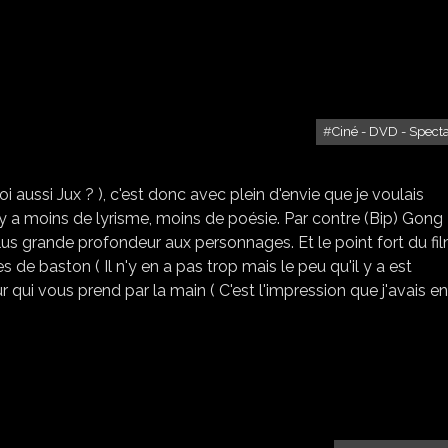
Ciné - DVD - Spect
LA CITÉ INTERDITE
i aussi Jux ? ), c'est donc avec plein d'envie que je voulais
l y a moins de lyrisme, moins de poésie. Par contre (Bip) Gong 
us grande profondeur aux personnages. Et le point fort du fil
s de baston ( Il n'y en a pas trop mais le peu qu'il y a est
ur qui vous prend par la main ( C'est l'impression que j'avais en