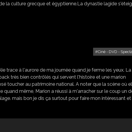
 la culture grecque et égyptienne.La dynastie lagide s'éteig
Ciné - DVD - Spect
LA MOME PIAF
olie trace à l'aurore de ma journée quand je ferme les yeux. La
ck très bien contrôlés qui servent l'histoire et une marion
osé toucher au patrimoine national. A noter que la scène où el
e quand même, Marion a réussi à m'arracher sur le coup un 
age. mais bon je dis ça surtout pour faire mon intéressant et 