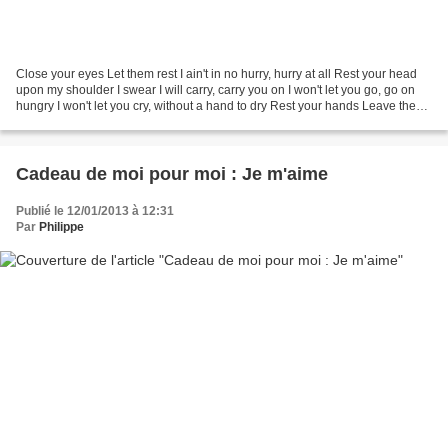
Close your eyes Let them rest I ain't in no hurry, hurry at all Rest your head
upon my shoulder I swear I will carry, carry you on I won't let you go, go on
hungry I won't let you cry, without a hand to dry Rest your hands Leave them
tender They weren't...
Cadeau de moi pour moi : Je m'aime
Publié le 12/01/2013 à 12:31
Par
Philippe