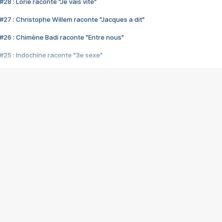
28 : Lorie raconte "Je vais vite"
#27 : Christophe Willem raconte "Jacques a dit"
#26 : Chimène Badi raconte "Entre nous"
#25 : Indochine raconte "3e sexe"
#24 : Zaho raconte "C'est chelou"
#23 : Patrick Bruel raconte "Au café des délices"
#22 : Kyo raconte "Le chemin"
#21 : Nolwenn Leroy raconte "Cassé"
#20 : Patrick Hernandez raconte "Born to be alive"
#19 : Lorie raconte "Près de moi"
#18 : Michael Jones raconte "A nos actes manqués" (avec Jean-Jacque
#17 : Khaled raconte "Aïcha"
#16 : Corneille raconte "Parce qu'on vient de loin"