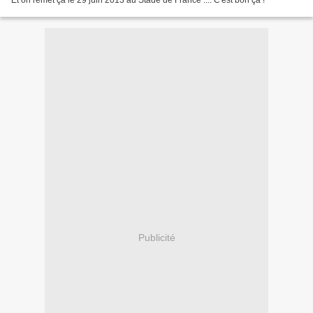
Et on remet ça le 29 juin 2013 au Stade de France .... C'est bon ça !
Publicité