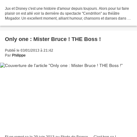
Jux et Disney c'est une histoire d'amour depuis toujours. Alors pour lui faire
plaisir on est allé voir la dernière du spectacle "Cendrillon" au théâtre
Mogador. Un excellent moment, alliant humour, chansons et danses dans un
décor magnifique : Sur la...
Only one : Mister Bruce ! THE Boss !
Publié le 03/01/2013 à 21:42
Par
Philippe