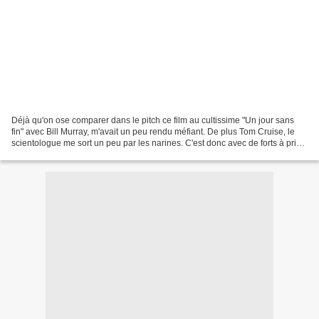
Déjà qu'on ose comparer dans le pitch ce film au cultissime "Un jour sans
fin" avec Bill Murray, m'avait un peu rendu méfiant. De plus Tom Cruise, le
scientologue me sort un peu par les narines. C'est donc avec de forts à priori
que j'ai démarré ce film....