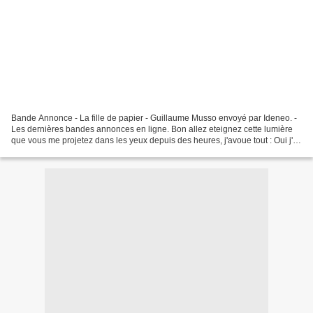
Bande Annonce - La fille de papier - Guillaume Musso envoyé par Ideneo. -
Les dernières bandes annonces en ligne. Bon allez eteignez cette lumière
que vous me projetez dans les yeux depuis des heures, j'avoue tout : Oui j'ai
lu le dernier Musso et oui...