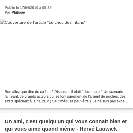
Publié le 17/04/2010 à 05:39
Par
Philippe
Bon allez que dire de ce film ? Disons qu'il était " devinable ". Un scénario
fainéant, de grands acteurs qui se font surement de l'argent de poches, des
effets spéciaux à la hauteur ( Sauf médusa peut-être ). Je ne suis pas expert
en Mythologie mais...
Un ami, c'est quelqu'un qui vous connaît bien et
qui vous aime quand même - Hervé Lauwick