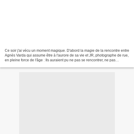
Ce soir j'ai vécu un moment magique. D'abord la magie de la rencontre entre
Agnès Varda qui assume être à l'aurore de sa vie et JR, photographe de rue,
en pleine force de l'âge : Ils auraient pu ne pas se rencontrer, ne pas
s'apprécier, ne pas avoir le...