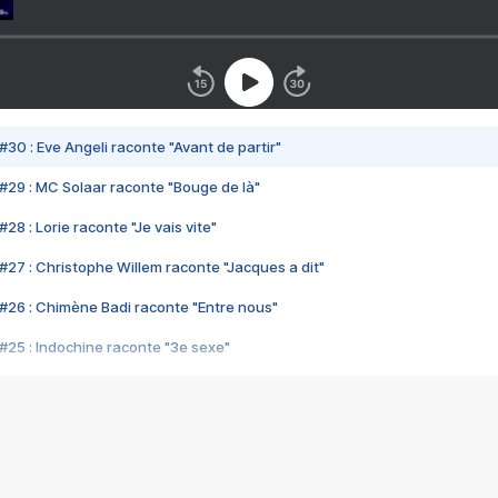
#30 : Eve Angeli raconte "Avant de partir"
#29 : MC Solaar raconte "Bouge de là"
28 : Lorie raconte "Je vais vite"
#27 : Christophe Willem raconte "Jacques a dit"
#26 : Chimène Badi raconte "Entre nous"
#25 : Indochine raconte "3e sexe"
#24 : Zaho raconte "C'est chelou"
#23 : Patrick Bruel raconte "Au café des délices"
#22 : Kyo raconte "Le chemin"