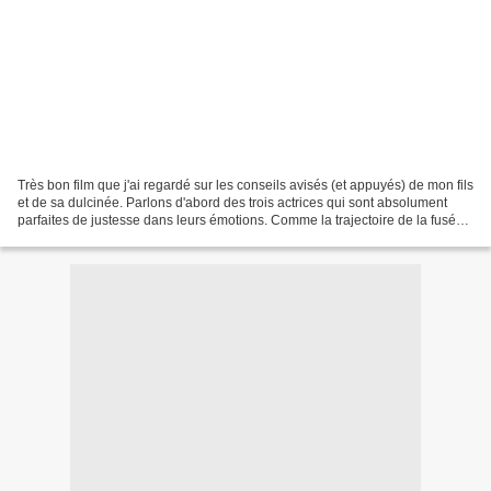
Très bon film que j'ai regardé sur les conseils avisés (et appuyés) de mon fils
et de sa dulcinée. Parlons d'abord des trois actrices qui sont absolument
parfaites de justesse dans leurs émotions. Comme la trajectoire de la fusée,
elles auraient pu en...