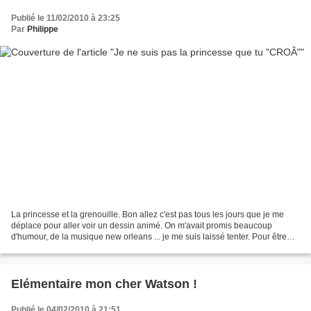
Publié le 11/02/2010 à 23:25
Par
Philippe
La princesse et la grenouille. Bon allez c'est pas tous les jours que je me
déplace pour aller voir un dessin animé. On m'avait promis beaucoup
d'humour, de la musique new orleans ... je me suis laissé tenter. Pour être
bref on va dire que si vous êtes...
Elémentaire mon cher Watson !
Publié le 04/02/2010 à 21:51