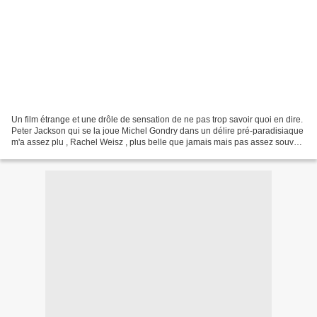
Un film étrange et une drôle de sensation de ne pas trop savoir quoi en dire.
Peter Jackson qui se la joue Michel Gondry dans un délire pré-paradisiaque
m'a assez plu , Rachel Weisz , plus belle que jamais mais pas assez souvent
à l'écran, Susan Sarandon...