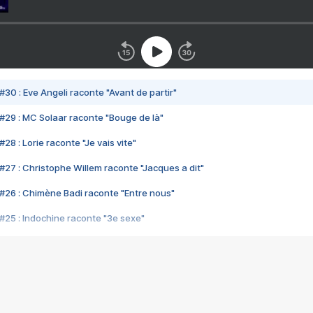
#30 : Eve Angeli raconte "Avant de partir"
#29 : MC Solaar raconte "Bouge de là"
28 : Lorie raconte "Je vais vite"
#27 : Christophe Willem raconte "Jacques a dit"
#26 : Chimène Badi raconte "Entre nous"
#25 : Indochine raconte "3e sexe"
#24 : Zaho raconte "C'est chelou"
#23 : Patrick Bruel raconte "Au café des délices"
#22 : Kyo raconte "Le chemin"