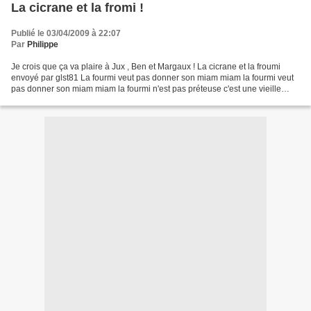
La cicrane et la fromi !
Publié le 03/04/2009 à 22:07
Par
Philippe
Je crois que ça va plaire à Jux , Ben et Margaux ! La cicrane et la froumi
envoyé par glst81 La fourmi veut pas donner son miam miam la fourmi veut
pas donner son miam miam la fourmi n'est pas préteuse c'est une vieille
embéteuse plutot crever que donner...