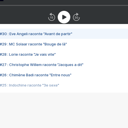
#30 : Eve Angeli raconte "Avant de partir"
#29 : MC Solaar raconte "Bouge de là"
28 : Lorie raconte "Je vais vite"
#27 : Christophe Willem raconte "Jacques a dit"
#26 : Chimène Badi raconte "Entre nous"
#25 : Indochine raconte "3e sexe"
#24 : Zaho raconte "C'est chelou"
#23 : Patrick Bruel raconte "Au café des délices"
#22 : Kyo raconte "Le chemin"
#21 : Nolwenn Leroy raconte "Cassé"