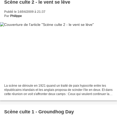
Scène culte 2 - le vent se lève
Publié le 14/04/2009 à 21:37
Par
Philippe
La scène se déroule en 1921 quand un traité de paix hypocrite entre les
républicains irlandais et les anglais proposa de scinder l'ile en deux. Et dans
cette réunion on voit s'affronter deux camps : Ceux qui veulent continuer la
lutte car l'Irlande ne...
Scène culte 1 - Groundhog Day