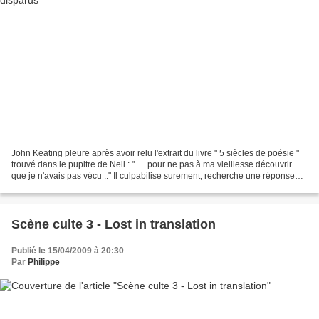
John Keating pleure après avoir relu l'extrait du livre " 5 siècles de poésie "
trouvé dans le pupitre de Neil : " .... pour ne pas à ma vieillesse découvrir
que je n'avais pas vécu .." Il culpabilise surement, recherche une réponse
qu'il obtiendra dans...
Scène culte 3 - Lost in translation
Publié le 15/04/2009 à 20:30
Par
Philippe