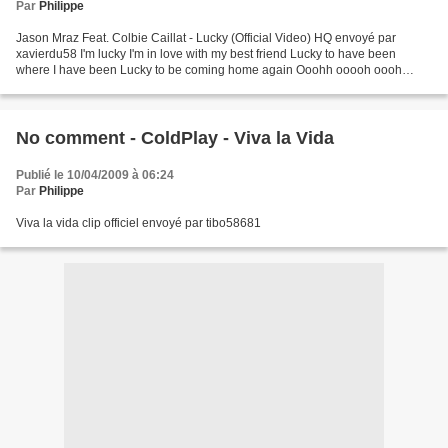
Par
Philippe
Jason Mraz Feat. Colbie Caillat - Lucky (Official Video) HQ envoyé par
xavierdu58 I'm lucky I'm in love with my best friend Lucky to have been
where I have been Lucky to be coming home again Ooohh ooooh oooh
oooh ooh ooh ooh ooh
No comment - ColdPlay - Viva la Vida
Publié le 10/04/2009 à 06:24
Par
Philippe
Viva la vida clip officiel envoyé par tibo58681