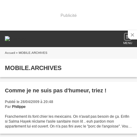
Publicité
MENU
Accueil
» MOBILE.ARCHIVES
MOBILE.ARCHIVES
Comme je ne suis pas d'humeur, triez !
Publié le 28/04/2009 à 20:48
Par
Philippe
Franchement ils font chier les mexicains. On n'avait pas besoin de ça. Enfin
si Salma Hayek réclame l'asile sanitaire mon lit .. euh pardon mon
appartement lui est ouvert. On n'a pas fini avec le "porc de l'angoisse". Vous
trouvez pas marrant qu'on devrait...