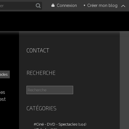
Connexion
+
Créer mon blog
CONTACT
RECHERCHE
ades
des
est
CATÉGORIES
Ciné - DVD - Spectacles
(144)