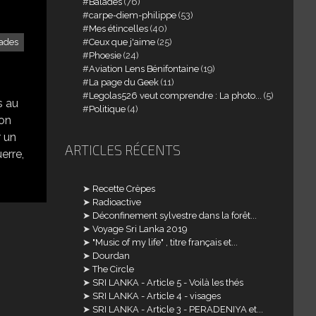
Balades
(76)
carpe-diem-philippe
(53)
Mes étincelles
(40)
Ceux que j'aime
(25)
ades
Phoesie
(24)
Aviation Lens Bénifontaine
(19)
La page du Geek
(11)
Legolas526 veut comprendre : La photo...
(5)
s au
Politique
(4)
ion
r un
ARTICLES RÉCENTS
erre,
Recette Crèpes
Radioactive
Déconfinement sylvestre dans la forêt...
Voyage Sri Lanka 2019
"Music of my life" , titre français et...
Dourdan
The Circle
SRI LANKA - Article 5 - Voilà les thés
SRI LANKA - Article 4 - visages
SRI LANKA - Article 3 - PERADENIYA et...