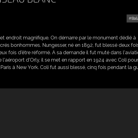
Bal
ETRETAT EPISODE 1 - L'OISEAU BLANC
cet endroit magnifique. On démarre par le monument dédié à
x sacrés bonhommes. Nungesser, né en 1892, fut blessé deux foi
ux fois d'être réformé. A sa demande il fut muté dans l'aviat
 l'aéroport d'Orly, il se met en rapport en 1924 avec Coli pou
 Paris à New York. Coli fut aussi blessé, cinq fois pendant la gu