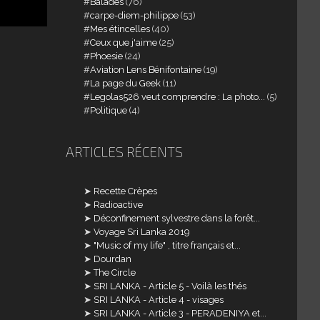
Balades
(76)
carpe-diem-philippe
(53)
Mes étincelles
(40)
Ceux que j'aime
(25)
Phoesie
(24)
Aviation Lens Bénifontaine
(19)
La page du Geek
(11)
Legolas526 veut comprendre : La photo...
(5)
Politique
(4)
ARTICLES RÉCENTS
Recette Crèpes
Radioactive
Déconfinement sylvestre dans la forêt...
Voyage Sri Lanka 2019
"Music of my life" , titre français et...
Dourdan
The Circle
SRI LANKA - Article 5 - Voilà les thés
SRI LANKA - Article 4 - visages
SRI LANKA - Article 3 - PERADENIYA et...