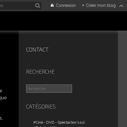
Connexion
+
Créer mon blog
CONTACT
RECHERCHE
ur
 que
CATÉGORIES
t
s,
Ciné - DVD - Spectacles
(144)