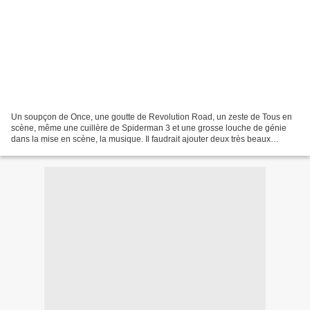
Un soupçon de Once, une goutte de Revolution Road, un zeste de Tous en
scène, même une cuillère de Spiderman 3 et une grosse louche de génie
dans la mise en scène, la musique. Il faudrait ajouter deux très beaux
acteurs au charme fou, des décors somptueux,...