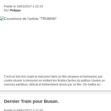
Publié le 16/01/2017 à 22:33
Par
Philippe
C'est un très bon sujet la mort pour faire un film sirupeux et larmoyant, par
contre réussir à émouvoir en évitant les ficelles faciles du pathos s'avère un
exercice périlleux, délicat et brillamment réussi par ce film. On mettra en
avant le jeu lumineux...
Dernier Train pour Busan.
Publié le 08/01/2017 à 21:55