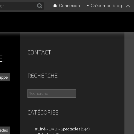
Connexion
+
Créer mon blog
CONTACT
E.
RECHERCHE
lippe
CATÉGORIES
Ciné - DVD - Spectacles
(144)
ades