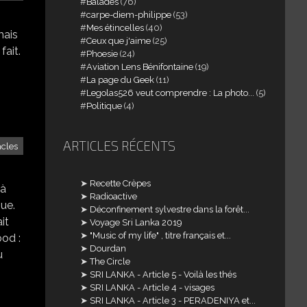
Balades
(76)
carpe-diem-philippe
(53)
Mes étincelles
(40)
mais
Ceux que j'aime
(25)
fait.
Phoesie
(24)
Aviation Lens Bénifontaine
(19)
La page du Geek
(11)
Legolas526 veut comprendre : La photo...
(5)
Politique
(4)
ARTICLES RÉCENTS
acles
Recette Crèpes
 à
Radioactive
ue.
Déconfinement sylvestre dans la forêt...
it
Voyage Sri Lanka 2019
"Music of my life" , titre français et...
od :
Dourdan
u
The Circle
SRI LANKA - Article 5 - Voilà les thés
SRI LANKA - Article 4 - visages
SRI LANKA - Article 3 - PERADENIYA et...