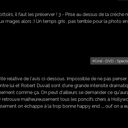
toirs, il faut les préserver ! 3 - Prise au dessus de la crèche 
ux mages alors :) Un temps gris , pas terrible pour la photo en 
Ciné - DVD - Spect
LE JUGE (DVD)
vité relative de l'avis ci-dessous. Impossible de ne pas penser
re lui et Robert Duvall sont d'une grande intensité dramatiq
finement comme ça. On peut d'ailleurs se demander ce qu'aura
y retrouve malheureusement tous les poncifs chers à Hollywo
usement on échappe à la trop bonne happy end .... ouf on a e