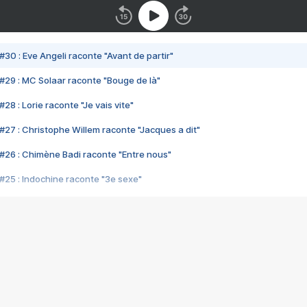
#30 : Eve Angeli raconte "Avant de partir"
#29 : MC Solaar raconte "Bouge de là"
28 : Lorie raconte "Je vais vite"
#27 : Christophe Willem raconte "Jacques a dit"
#26 : Chimène Badi raconte "Entre nous"
#25 : Indochine raconte "3e sexe"
#24 : Zaho raconte "C'est chelou"
#23 : Patrick Bruel raconte "Au café des délices"
#22 : Kyo raconte "Le chemin"
#21 : Nolwenn Leroy raconte "Cassé"
#20 : Patrick Hernandez raconte "Born to be alive"