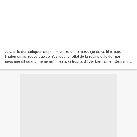
J'avais lu des critiques un peu sévères sur le message de ce film mais
finalement je trouve que ce n'est que le reflet de la réalité et le dernier
message dit quand même qu'il n'est pas trop tard ! J'ai bien aimé ( Benjamin
et Margaux, eux, lui ont trouvé...