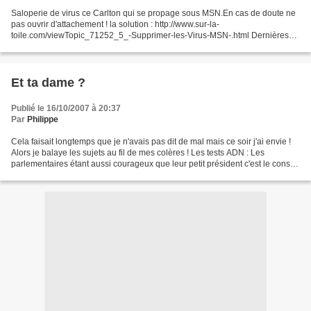
Saloperie de virus ce Carlton qui se propage sous MSN.En cas de doute ne
pas ouvrir d'attachement ! la solution : http://www.sur-la-
toile.com/viewTopic_71252_5_-Supprimer-les-Virus-MSN-.html Dernières
victimes en date : Catherine, Coco, Lucas et Amélie...
Et ta dame ?
Publié le 16/10/2007 à 20:37
Par
Philippe
Cela faisait longtemps que je n'avais pas dit de mal mais ce soir j'ai envie !
Alors je balaye les sujets au fil de mes colères ! Les tests ADN : Les
parlementaires étant aussi courageux que leur petit président c'est le conseil
constitutionnel qui va...