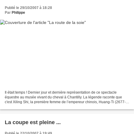
Publié le 29/10/2007 à 18:28
Par
Philippe
Il était temps ! Dernier jour et dernière représentation de ce spectacle
équestre au musée vivant du cheval à Chantilly. La légende raconte que
c'est Xiling Shi, la première femme de l’empereur chinois, Huang-Ti (2677-
2597 avant J.-C.) qui, « en s’amusant...
La coupe est pleine ...
Publié le 22/10/2007 à 19:49