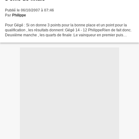
Publié le 06/10/2007 à 07:46
Par
Philippe
Pour Gégé : Si on donne 3 points pour la bonne place et un point pour la
qualification , les résultats donnent :Gégé 14 - 12 PhilippeRien de fait donc.
Deuxième manche , les quarts de finale :Le vainqueur en premier puis
éventuellement BO , le perdant...