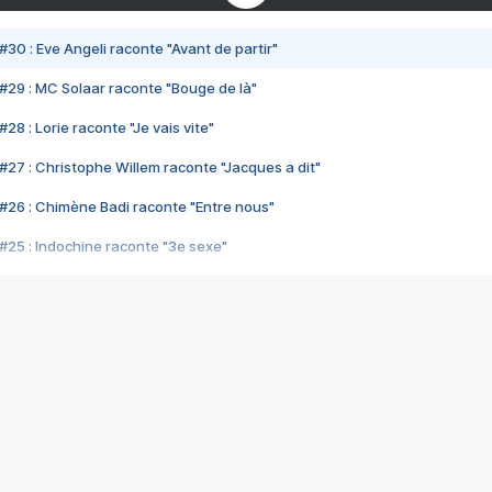
#30 : Eve Angeli raconte "Avant de partir"
#29 : MC Solaar raconte "Bouge de là"
28 : Lorie raconte "Je vais vite"
#27 : Christophe Willem raconte "Jacques a dit"
#26 : Chimène Badi raconte "Entre nous"
#25 : Indochine raconte "3e sexe"
#24 : Zaho raconte "C'est chelou"
#23 : Patrick Bruel raconte "Au café des délices"
#22 : Kyo raconte "Le chemin"
#21 : Nolwenn Leroy raconte "Cassé"
#20 : Patrick Hernandez raconte "Born to be alive"
#19 : Lorie raconte "Près de moi"