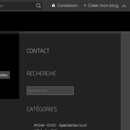
Connexion
+
Créer mon blog
CONTACT
RECHERCHE
ades
CATÉGORIES
Ciné - DVD - Spectacles
(144)