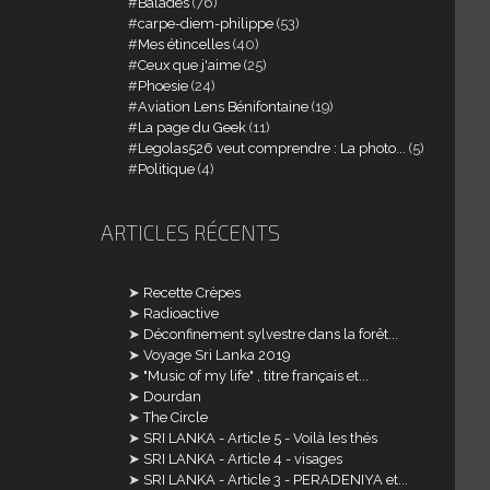
Balades
(76)
carpe-diem-philippe
(53)
Mes étincelles
(40)
Ceux que j'aime
(25)
Phoesie
(24)
Aviation Lens Bénifontaine
(19)
La page du Geek
(11)
Legolas526 veut comprendre : La photo...
(5)
Politique
(4)
ARTICLES RÉCENTS
Recette Crèpes
Radioactive
Déconfinement sylvestre dans la forêt...
Voyage Sri Lanka 2019
"Music of my life" , titre français et...
Dourdan
The Circle
SRI LANKA - Article 5 - Voilà les thés
SRI LANKA - Article 4 - visages
SRI LANKA - Article 3 - PERADENIYA et...