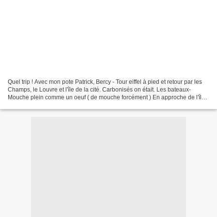
Quel trip ! Avec mon pote Patrick, Bercy - Tour eiffel à pied et retour par les
Champs, le Louvre et l'île de la cité. Carbonisés on était. Les bateaux-
Mouche plein comme un oeuf ( de mouche forcément ) En approche de l'île
de la cité avec le pont Saint-louis...