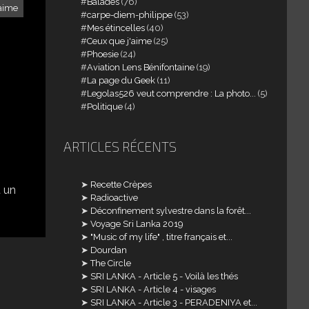
Balades
(76)
'aime
carpe-diem-philippe
(53)
Mes étincelles
(40)
Ceux que j'aime
(25)
Phoesie
(24)
Aviation Lens Bénifontaine
(19)
La page du Geek
(11)
Legolas526 veut comprendre : La photo...
(5)
Politique
(4)
ARTICLES RÉCENTS
Recette Crèpes
t un
Radioactive
Déconfinement sylvestre dans la forêt...
Voyage Sri Lanka 2019
"Music of my life" , titre français et...
Dourdan
The Circle
SRI LANKA - Article 5 - Voilà les thés
SRI LANKA - Article 4 - visages
SRI LANKA - Article 3 - PERADENIYA et...