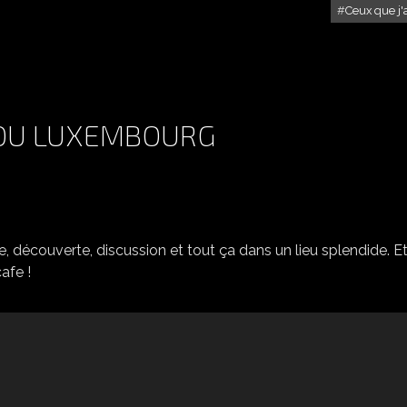
Ceux que j
MARGOUNETTE ...
IN DU LUXEMBOURG
A DAY IN PARIS - JARDIN DU LUXEMBOURG
, découverte, discussion et tout ça dans un lieu splendide. E
afe !