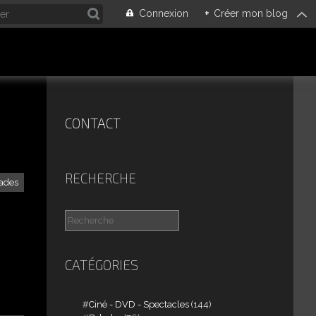
Connexion
+
Créer mon blog
CONTACT
RECHERCHE
ades
CATÉGORIES
Ciné - DVD - Spectacles
(144)