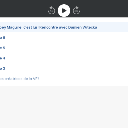
bey Maguire, c'est lui ! Rencontre avec Damien Witecka
e 6
e 5
e 4
e 3
s créatrices de la VF !
e 2
e 1
e Mektoub My Love arrive enfin ! Rencontre avec Shaïn Boumedine et Sal
i : après Toni en famille