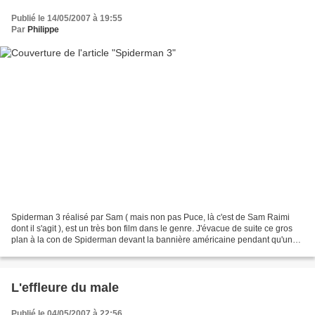
Publié le 14/05/2007 à 19:55
Par
Philippe
Spiderman 3 réalisé par Sam ( mais non pas Puce, là c'est de Sam Raimi
dont il s'agit ), est un très bon film dans le genre. J'évacue de suite ce gros
plan à la con de Spiderman devant la bannière américaine pendant qu'une
blondasse dans un orgasme journalistique...
L'effleure du male
Publié le 04/05/2007 à 22:56