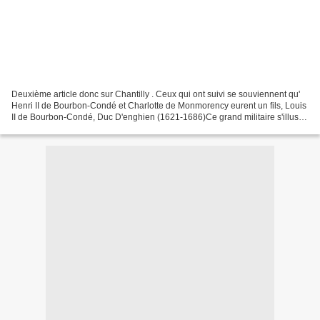
Deuxième article donc sur Chantilly . Ceux qui ont suivi se souviennent qu'
Henri II de Bourbon-Condé et Charlotte de Monmorency eurent un fils, Louis
II de Bourbon-Condé, Duc D'enghien (1621-1686)Ce grand militaire s'illustra
très vite sous le règne...