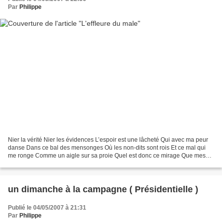
Par
Philippe
Nier la vérité Nier les évidences L’espoir est une lâcheté Qui avec ma peur
danse Dans ce bal des mensonges Où les non-dits sont rois Et ce mal qui
me ronge Comme un aigle sur sa proie Quel est donc ce mirage Que mes
yeux ne voient pas Aveuglés par la...
un dimanche à la campagne ( Présidentielle )
Publié le 04/05/2007 à 21:31
Par
Philippe