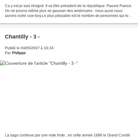
Ca y est je suis résigné. Il va être président de la république. Pauvre France.
On ne pourra même plus se gausser des américains : nous aussi nous
aurons notre cow-boy.Le plus pitoyable est le nombre de personnes qui tous
les 5 ans retrouvent ce même...
Chantilly - 3 -
Publié le 04/05/2007 à 18:34
Par
Philippe
La saga continue par une note triste , en cette année 1686 le Grand Condé