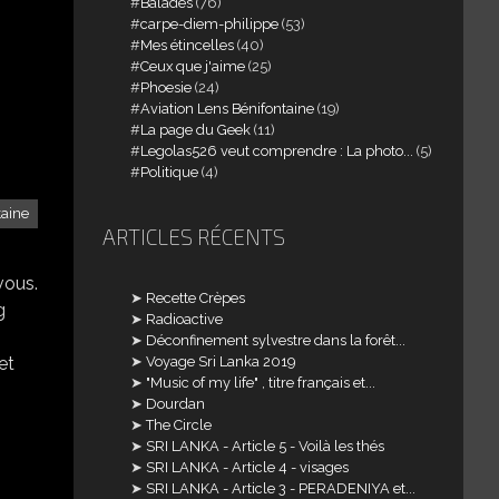
Balades
(76)
carpe-diem-philippe
(53)
Mes étincelles
(40)
Ceux que j'aime
(25)
Phoesie
(24)
Aviation Lens Bénifontaine
(19)
La page du Geek
(11)
Legolas526 veut comprendre : La photo...
(5)
Politique
(4)
taine
ARTICLES RÉCENTS
vous.
Recette Crèpes
g
Radioactive
Déconfinement sylvestre dans la forêt...
et
Voyage Sri Lanka 2019
"Music of my life" , titre français et...
Dourdan
The Circle
SRI LANKA - Article 5 - Voilà les thés
SRI LANKA - Article 4 - visages
SRI LANKA - Article 3 - PERADENIYA et...