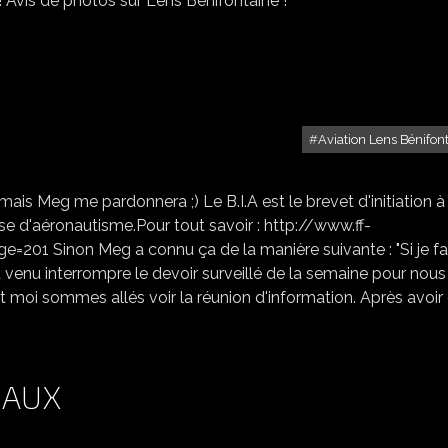
! Avis de photos sur Lens Bénifontaine !
Aviation Lens Bénifon
BIA
 mais Meg me pardonnera ;) Le B.I.A est le brevet d'initiation à
aise d'aéronautisme.Pour tout savoir : http://www.ff-
201 Sinon Meg a connu ça de la manière suivante : "Si je fai
t venu interrompre le devoir surveillé de la semaine pour nous
et moi sommes allés voir la réunion d'information. Après avoir
GAUX