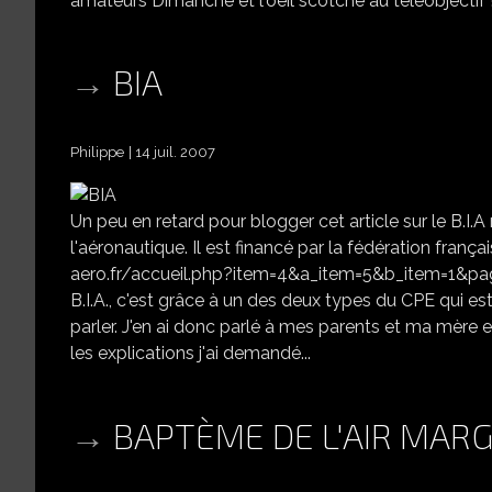
amateurs Dimanche et l'oeil scotché au téléobjectif 
BIA
Philippe
14 juil. 2007
Un peu en retard pour blogger cet article sur le B.I.A
l'aéronautique. Il est financé par la fédération franç
aero.fr/accueil.php?item=4&a_item=5&b_item=1&page=
B.I.A., c'est grâce à un des deux types du CPE qui es
parler. J'en ai donc parlé à mes parents et ma mère 
les explications j'ai demandé...
BAPTÈME DE L'AIR MAR