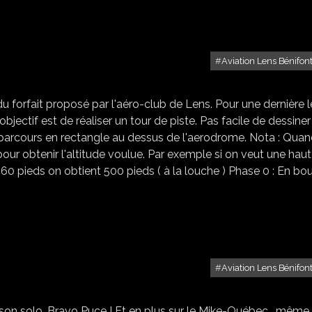
Aviation Lens Bénifon
JOUR 8
u forfait proposé par l'aéro-club de Lens. Pour une dernière 
'objectif est de réaliser un tour de piste. Pas facile de dessine
un parcours en rectangle au dessus de l'aerodrome. Nota : Qua
te pour obtenir l'altitude voulue. Par exemple si on veut une hau
 pieds on obtient 500 pieds ( à la louche ) Phase 0 : En bout
Aviation Lens Bénifon
JOUR 7
on solo. Bravo Puce ! Et en plus sur le Mike-Québec , même