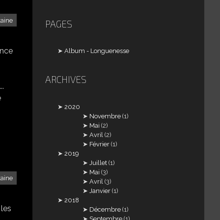
taine
PAGES
ence
Album - Longuenesse
ARCHIVES
..
e
2020
Novembre
(1)
Mai
(2)
Avril
(2)
Février
(1)
2019
Juillet
(1)
Mai
(3)
taine
Avril
(3)
Janvier
(1)
2018
 les
Décembre
(1)
Septembre
(1)