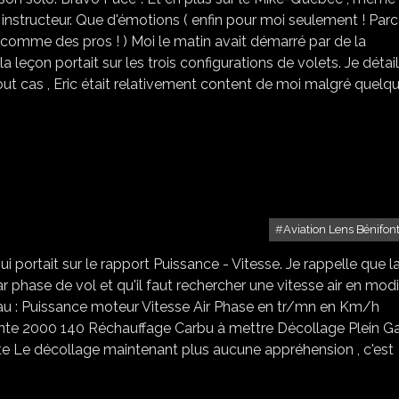
 instructeur. Que d'émotions ( enfin pour moi seulement ! Par
 comme des pros ! ) Moi le matin avait démarré par de la
 leçon portait sur les trois configurations de volets. Je détail
 tout cas , Eric était relativement content de moi malgré quelq
Aviation Lens Bénifon
portait sur le rapport Puissance - Vitesse. Je rappelle que l
ar phase de vol et qu'il faut rechercher une vitesse air en modi
eau : Puissance moteur Vitesse Air Phase en tr/mn en Km/h
attente 2000 140 Réchauffage Carbu à mettre Décollage Plein G
droite Le décollage maintenant plus aucune appréhension , c'est