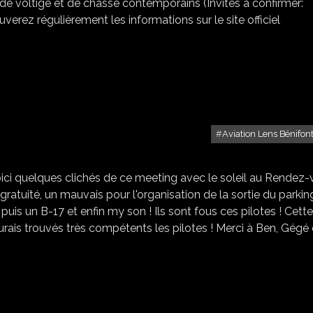
de voltige et de chasse contemporains (Invités à confirmer:
ouverez régulièrement les informations sur le site officiel
Aviation Lens Bénifon
MEETING MARCK
ici quelques clichés de ce meeting avec le soleil au Rendez-
gratuité, un mauvais pour l'organisation de la sortie du parkin
 puis un B-17 et enfin my son ! Ils sont fous ces pilotes ! Cette
urais trouvés très compétents les pilotes ! Merci à Ben, Gégé 