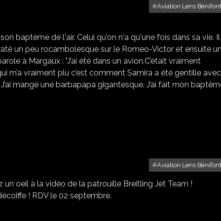
Aviation Lens Bénifon
BAPTÈME DE L'AIR MARGAUX
n baptème de l'air. Celui qu'on n'a qu'une fois dans sa vie. Il
 raté un peu rocambolesque sur le Romeo-Victor et ensuite u
arole à Margaux : "J’ai été dans un avion.C’était vraiment
 qui m’a vraiment plu c’est comment Samira a été gentille avec
s. J’ai mangé une barbapapa gigantesque. J’ai fait mon baptê
Aviation Lens Bénifon
un oeil à la vidéo de la patrouille Breitling Jet Team !
écoiffe ! RDV le 02 septembre.