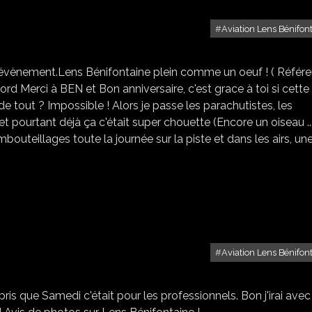
Aviation Lens Bénifon
ON A PRIS UN BOL D'AIR !
t évènement.Lens Bénifontaine plein comme un oeuf ! ( Référ
D'abord Merci à BEN et Bon anniversaire, c'est grace à toi si cette
 tout ? Impossible ! Alors je passe les parachutistes, les
et pourtant déjà ça c'était super chouette (Encore un oiseau ...
bouteillages toute la journée sur la piste et dans les airs, un
Aviation Lens Bénifon
MEETING AÉRIEN
ris que Samedi c'était pour les professionnels. Bon j'irai avec