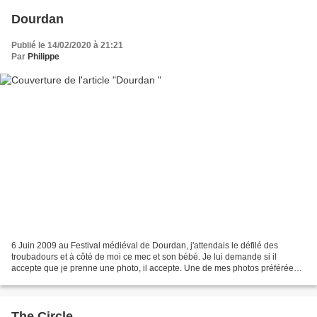
Dourdan
Publié le 14/02/2020 à 21:21
Par
Philippe
6 Juin 2009 au Festival médiéval de Dourdan, j'attendais le défilé des
troubadours et à côté de moi ce mec et son bébé. Je lui demande si il
accepte que je prenne une photo, il accepte. Une de mes photos préférées.
J'espère qu'ils sont heureux aujour...
The Circle