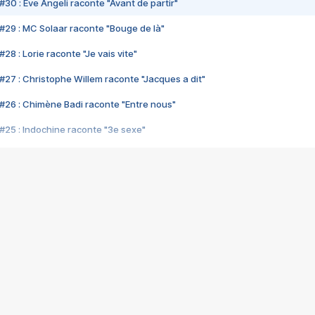
#30 : Eve Angeli raconte "Avant de partir"
#29 : MC Solaar raconte "Bouge de là"
28 : Lorie raconte "Je vais vite"
#27 : Christophe Willem raconte "Jacques a dit"
#26 : Chimène Badi raconte "Entre nous"
#25 : Indochine raconte "3e sexe"
#24 : Zaho raconte "C'est chelou"
#23 : Patrick Bruel raconte "Au café des délices"
#22 : Kyo raconte "Le chemin"
#21 : Nolwenn Leroy raconte "Cassé"
#20 : Patrick Hernandez raconte "Born to be alive"
#19 : Lorie raconte "Près de moi"
#18 : Michael Jones raconte "A nos actes manqués" (avec Jean-Jacque