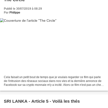
Publié le 30/07/2019 à 08:29
Par
Philippe
Cela faisait un petit bout de temps que je voulais regarder ce film qui parle
de l'intrusion des réseaux sociaux dans nos vies et la dernière annonce de
Facebook sur sa crypto monnaie m'y a incité. Alors ce film n'est pas un chef
d'oeuvre la faute a un...
SRI LANKA - Article 5 - Voilà les thés