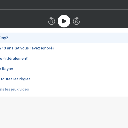
 DayZ
 a 13 ans (et vous l'avez ignoré)
e (littéralement)
im Rayan
 toutes les règles
s les jeux vidéo
us choquant de Rockstar ? - Le scandale BULLY
e plus moche de Steam
du RÊVE tourne au CAUCHEMAR