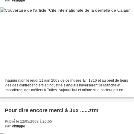
Par
Philippe
Inauguration le jeudi 11 juin 2009 de ce musée. En 1816 et au péril de leurs
vies des contrebandiers et industriels anglais traversèrent la Manche et
importèrent des métiers à Tulles. Aujourd'hui et même si le secteur est en
crise, il va être possible...
Pour dire encore merci à Jux ......ztm
Publié le 12/05/2009 à 20:55
Par
Philippe