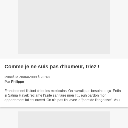
Comme je ne suis pas d'humeur, triez !
Publié le 28/04/2009 à 20:48
Par
Philippe
Franchement ils font chier les mexicains. On n'avait pas besoin de ça. Enfin
si Salma Hayek réclame l'asile sanitaire mon lit .. euh pardon mon
appartement lui est ouvert. On n'a pas fini avec le "porc de l'angoisse". Vous
trouvez pas marrant qu'on devrait...