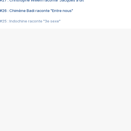
#27 : Christophe Willem raconte "Jacques a dit"
#26 : Chimène Badi raconte "Entre nous"
#25 : Indochine raconte "3e sexe"
#24 : Zaho raconte "C'est chelou"
#23 : Patrick Bruel raconte "Au café des délices"
#22 : Kyo raconte "Le chemin"
#21 : Nolwenn Leroy raconte "Cassé"
#20 : Patrick Hernandez raconte "Born to be alive"
#19 : Lorie raconte "Près de moi"
#18 : Michael Jones raconte "A nos actes manqués" (avec Jean-Jacque
#17 : Khaled raconte "Aïcha"
#16 : Corneille raconte "Parce qu'on vient de loin"
#15 : Indochine raconte "L'aventurier"