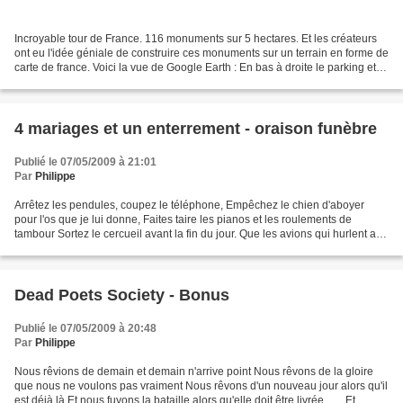
Incroyable tour de France. 116 monuments sur 5 hectares. Et les créateurs
ont eu l'idée géniale de construire ces monuments sur un terrain en forme de
carte de france. Voici la vue de Google Earth : En bas à droite le parking et
on devine la maquette...
4 mariages et un enterrement - oraison funèbre
Publié le 07/05/2009 à 21:01
Par
Philippe
Arrêtez les pendules, coupez le téléphone, Empêchez le chien d'aboyer
pour l'os que je lui donne, Faites taire les pianos et les roulements de
tambour Sortez le cercueil avant la fin du jour. Que les avions qui hurlent au
dehors Dessinent ces trois mots...
Dead Poets Society - Bonus
Publié le 07/05/2009 à 20:48
Par
Philippe
Nous rêvions de demain et demain n'arrive point Nous rêvons de la gloire
que nous ne voulons pas vraiment Nous rêvons d'un nouveau jour alors qu'il
est déjà là Et nous fuyons la bataille alors qu'elle doit être livrée ….. Et