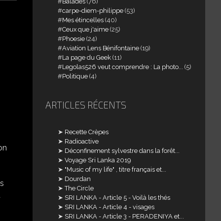
Balades
(76)
carpe-diem-philippe
(53)
Mes étincelles
(40)
Ceux que j'aime
(25)
Phoesie
(24)
Aviation Lens Bénifontaine
(19)
La page du Geek
(11)
Legolas526 veut comprendre : La photo...
(5)
Politique
(4)
ARTICLES RÉCENTS
Recette Crèpes
Radioactive
on
Déconfinement sylvestre dans la forêt...
Voyage Sri Lanka 2019
"Music of my life" , titre français et...
Dourdan
es
The Circle
t
SRI LANKA - Article 5 - Voilà les thés
SRI LANKA - Article 4 - visages
SRI LANKA - Article 3 - PERADENIYA et...