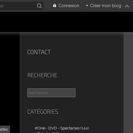
Connexion
+
Créer mon blog
CONTACT
RECHERCHE
CATÉGORIES
Ciné - DVD - Spectacles
(144)
ades