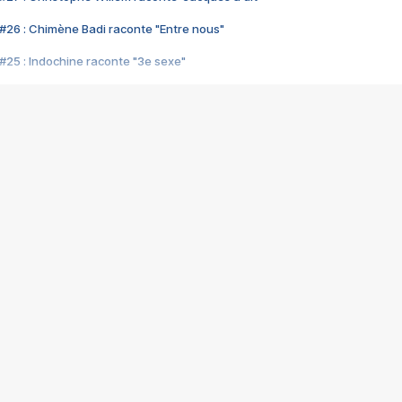
#26 : Chimène Badi raconte "Entre nous"
#25 : Indochine raconte "3e sexe"
#24 : Zaho raconte "C'est chelou"
#23 : Patrick Bruel raconte "Au café des délices"
#22 : Kyo raconte "Le chemin"
#21 : Nolwenn Leroy raconte "Cassé"
#20 : Patrick Hernandez raconte "Born to be alive"
#19 : Lorie raconte "Près de moi"
#18 : Michael Jones raconte "A nos actes manqués" (avec Jean-Jacque
#17 : Khaled raconte "Aïcha"
#16 : Corneille raconte "Parce qu'on vient de loin"
#15 : Indochine raconte "L'aventurier"