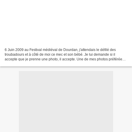
6 Juin 2009 au Festival médiéval de Dourdan, j'attendais le défilé des
troubadours et à côté de moi ce mec et son bébé. Je lui demande si il
accepte que je prenne une photo, il accepte. Une de mes photos préférées.
J'espère qu'ils sont heureux aujour...