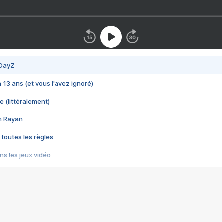
 DayZ
 a 13 ans (et vous l'avez ignoré)
e (littéralement)
im Rayan
 toutes les règles
s les jeux vidéo
us choquant de Rockstar ? - Le scandale BULLY
e plus moche de Steam
du RÊVE tourne au CAUCHEMAR